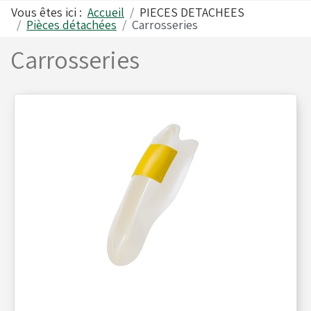
Vous êtes ici :
Accueil
PIECES DETACHEES
Pièces détachées
Carrosseries
Alfano
Carrosseries
Carrosseries
Visserie - Boulonnerie
Freins
Lubrifiants
Fusées & Pièces
Jantes
Leviers de vitesses