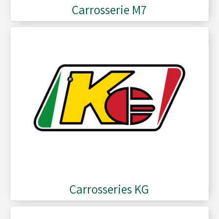
Carrosserie M7
Moyeux - Porte-couronnes
Pare chaînes - Echappement
Pare chocs - Barres
Pédales - Cale-pieds
Platines moteurs - Brides
Carrosseries KG
Plombs - Câbles - Mesure