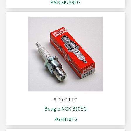
PMNGK/B9EG
Réservoirs - Radiateurs
Sièges et Raidisseurs
Train avant - Volants
Pièces détachées Rotax
6,70 €
TTC
Bougie NGK B10EG
NGKB10EG