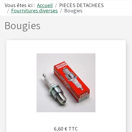
Vous êtes ici :
Accueil
PIECES DETACHEES
Fournitures diverses
Bougies
Alfano
Carrosseries
Bougies
Visserie - Boulonnerie
Freins
Lubrifiants
Fusées & Pièces
Jantes
Leviers de vitesses
6,60 €
TTC