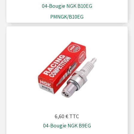
Moyeux - Porte-couronnes
04-Bougie NGK B10EG
PMNGK/B10EG
Pare chaînes - Echappement
Pare chocs - Barres
Pédales - Cale-pieds
Platines moteurs - Brides
6,60 €
TTC
Plombs - Câbles - Mesure
04-Bougie NGK B9EG