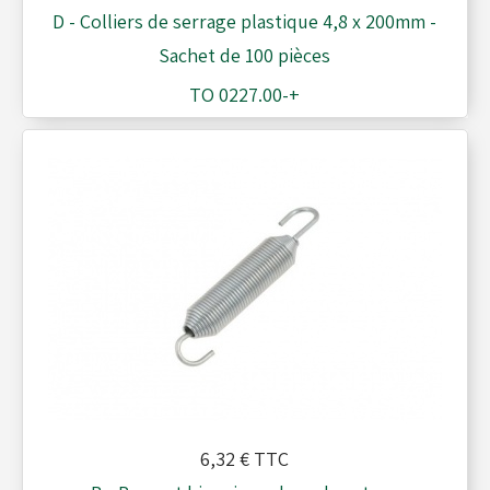
Moyeux - Porte-couronnes
D - Colliers de serrage plastique 4,8 x 200mm -
Sachet de 100 pièces
TO 0227.00-+
Pare chaînes - Echappement
Pare chocs - Barres
Pédales - Cale-pieds
Platines moteurs - Brides
Plombs - Câbles - Mesure
6,32 €
TTC