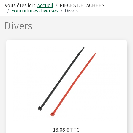
Vous êtes ici :
Accueil
PIECES DETACHEES
Fournitures diverses
Divers
Alfano
Carrosseries
Divers
Visserie - Boulonnerie
Freins
Lubrifiants
Fusées & Pièces
Jantes
Leviers de vitesses
13,08 €
TTC