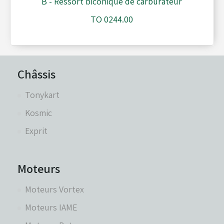
B - Ressort biconique de carburateur
TO 0244.00
Réservoirs - Radiateurs
Sièges et Raidisseurs
Châssis
Tonykart
Train avant - Volants
Kosmic
Exprit
Pièces détachées Rotax
Moteurs
Moteurs Vortex
Moteurs IAME