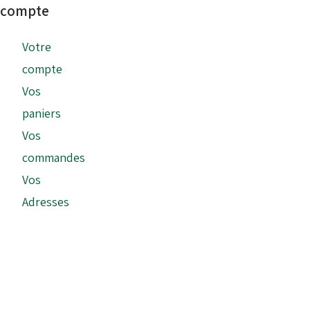
compte
Votre
compte
Vos
paniers
Vos
commandes
Vos
Adresses
Copyright © 2026 - Tonykart France