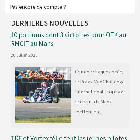
Pas encore de compte ?
Réservoirs - Radiateurs
DERNIERES NOUVELLES
10 podiums dont 3 victoires pour OTK au
Sièges et Raidisseurs
RMCIT au Mans
20 Juillet 2026
Train avant - Volants
Comme chaque année,
le Rotax Max Challenge
Pièces détachées Rotax
International Trophy et
le circuit du Mans
mettent en...
TKF et Vortex félicitent les jeunes pilotes