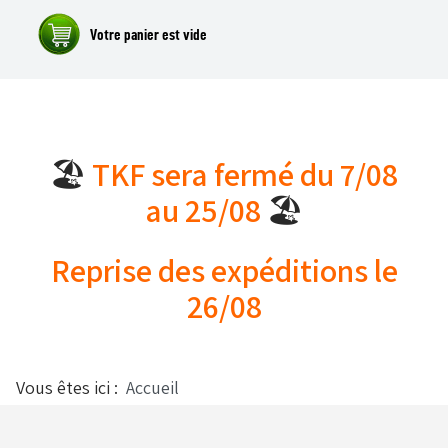
Alfano
Carrosseries
Visserie - Boulonnerie
Freins
🏖️
TKF sera fermé du 7/08
au 25/08
🏖️
Lubrifiants
Fusées & Pièces
Reprise des expéditions le
26/08
Jantes
Leviers de vitesses
Vous êtes ici :
Accueil